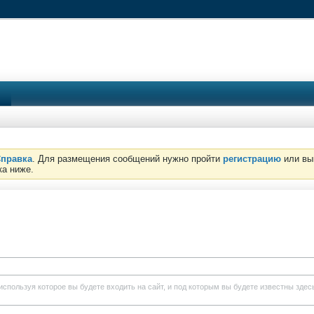
правка
. Для размещения сообщений нужно пройти
регистрацию
или вы
ка ниже.
используя которое вы будете входить на сайт, и под которым вы будете известны здес