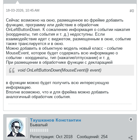
18-03-2026, 10:45 AM
#0
Сейчас возможно на окно, размещенное во фрейме добавить
функцию, программу или действие в обработчик
OnLeftButtonDown. К сожалению информация о событии нажатия
(координаты, тип события и т. д.) недоступны. Если
взаимодействие идет с виджетом, размещенным в окне, событие
также транслируется и в окно.
Можно добавить в объектную модель новый класс - событие
MouseEvent, которое будет содержать всю информацию о
событии - координаты, тип (нажатие/отпускание) и т. д.
При размещении в обработчике функции с декларацией
void OnLeftButtonDown(MouseEvent@ event)
в функции можно будет получить всю интересующую
информацию.
Вполне возможно, что и для фрейма можно добавить
аналогичный обработчик события.
Таушканов Константин
Бывалый
Регистрация:
Oct 2018
Сообщений:
254