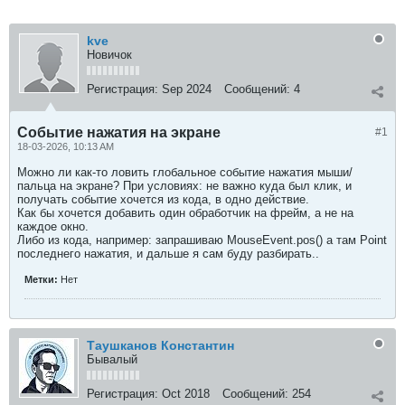
kve
Новичок
Регистрация:
Sep 2024
Сообщений:
4
Cобытие нaжатия на экране
#1
18-03-2026, 10:13 AM
Можно ли как-то ловить глобальное событие нажатия мыши/
пальца на экране? При условиях: не важно куда был клик, и
получать событие хочется из кода, в одно действие.
Как бы хочется добавить один обработчик на фрейм, а не на
каждое окно.
Либо из кода, например: запрашиваю MouseEvent.pos() а там Point
последнего нажатия, и дальше я сам буду разбирать..
Метки:
Нет
Таушканов Константин
Бывалый
Регистрация:
Oct 2018
Сообщений:
254