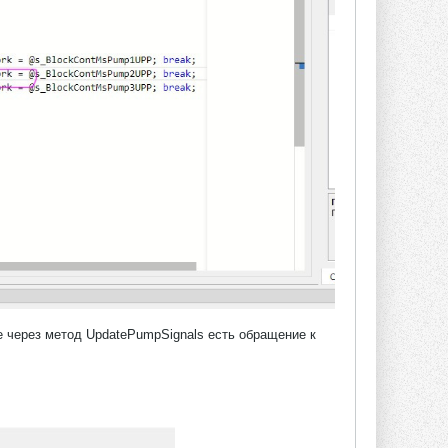
е через метод UpdatePumpSignals есть обращение к