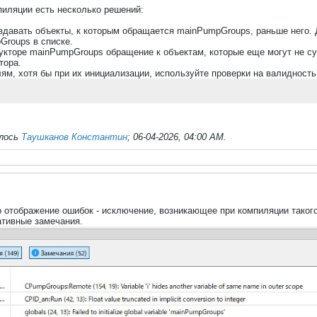
пиляции есть несколько решений:
оздавать объекты, к которым обращается mainPumpGroups, раньше него
roups в списке.
рукторе mainPumpGroups обращение к объектам, которые еще могут не су
ора.
лям, хотя бы при их инициализации, используйте проверки на валидность
алось
Таушканов Константин
;
06-04-2026, 04:00 AM
.
о отображение ошибок - исключение, возникающее при компиляции такого
тивные замечания.