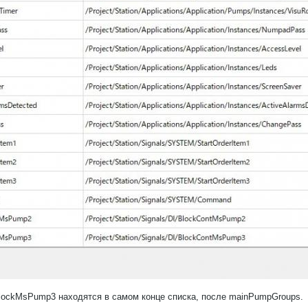
ockMsPump3 находятся в самом конце списка, после mainPumpGroups.