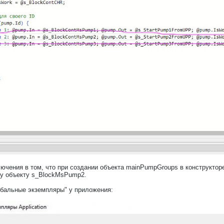
ючения в том, что при создании объекта mainPumpGroups в конструктор
у объекту s_BlockMsPump2.
обальные экземпляры" у приложения: