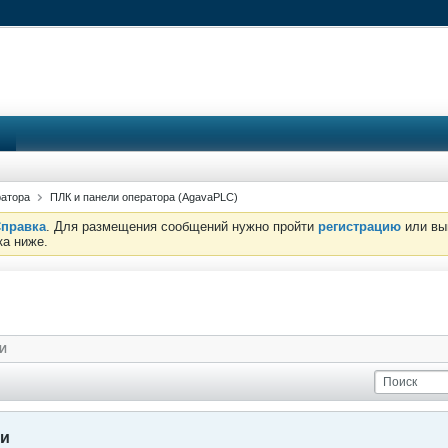
ратора
ПЛК и панели оператора (AgavaPLC)
правка
. Для размещения сообщений нужно пройти
регистрацию
или вы
ка ниже.
И
ии