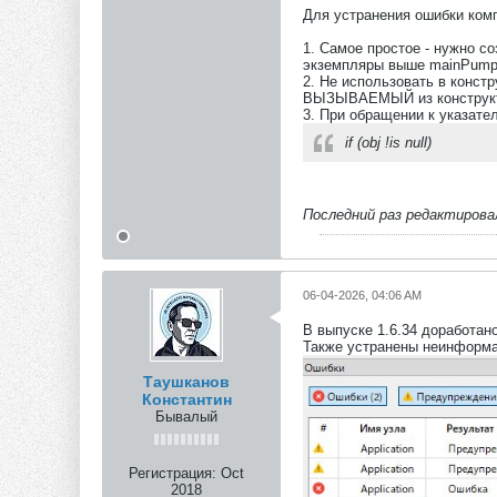
Для устранения ошибки ком
1. Самое простое - нужно с
экземпляры выше mainPumpG
2. Не использовать в конст
ВЫЗЫВАЕМЫЙ из конструкт
3. При обращении к указате
if (obj !is null)
Последний раз редактиров
06-04-2026, 04:06 AM
В выпуске 1.6.34 доработан
Также устранены неинформа
Таушканов
Константин
Бывалый
Регистрация:
Oct
2018