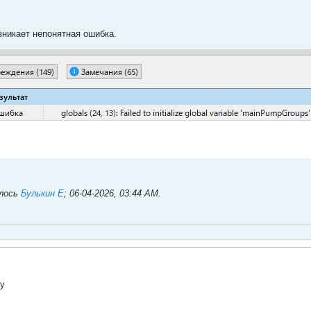
зникает непонятная ошибка.
алось
Булькин Е
;
06-04-2026, 03:44 AM
.
ку