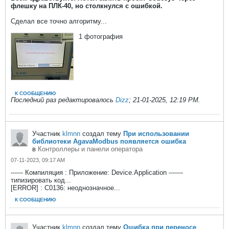
флешку на ПЛК-40, но столкнулся с ошибкой.
Сделал все точно алгоритму...
1
фотография
К СООБЩЕНИЮ
Последний раз редактировалось
Dizz
;
21-01-2025, 12:19 PM
.
Участник
klmnn
создал тему
При использовании
библиотеки AgavaModbus появляется ошибка
в
Контроллеры и панели оператора
07-11-2023, 09:17 AM
------ Компиляция : Приложение: Device.Application -------
типизировать код...
[ERROR] : C0136: неоднозначное...
К СООБЩЕНИЮ
Участник
klmnn
создал тему
Ошибка при переносе