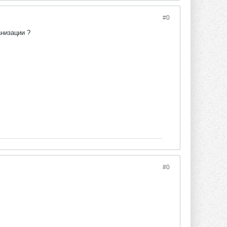
#0
анизации ?
#0