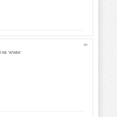
#0
ОО КБ "АГАВА".