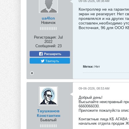
09-06-2026, 08:38 AM
Контроллер не на гаранти
экран не реагирует. Нет 
ua4lcn
проявлялся и на других т
Новичок
составлен,необходимо уто
Восточная, 96 для ООО К
Регистрация:
Jul
2022
Сообщений:
23
Расшарить
Твитнуть
Метки:
Нет
09-06-2026, 08:53 AM
Добрый день!
Высылайте неисправный при
6660066030.
Приложите пожалуйста описа
Таушканов
Константин
Контактные лица КБ АГАВА:
Бывалый
начальник отдела продаж Ж