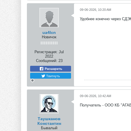
09-06-2026, 10:20 AM
Удобнее конечно через СДЭК
ua4lcn
Новичок
Регистрация:
Jul
2022
Сообщений:
23
Расшарить
Твитнуть
09-06-2026, 10:42 AM
Получатель - ООО КБ "АГАВ
Таушканов
Константин
Бывалый