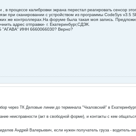
и , в процессе калибровки экрана перестал реагировать сенсор это
связи при сканировании с устройством из программы CodeSys v3.5 S
аких же контроллерах.На форуме была такая моя запись. Предложи
чнить адрес отправки- г.
Екатеринбург,СДЭК.
Б "АГАВА" ИНН 6660066030? Верно?
бор через ТК Деловые линии до терминала "Чкаловский" в Екатеринбург
ние неисправности (акт в свободной форме), и контакты с кем общаться
иделев Андрей Валерьевич, если нужен получатель груза - водитель-э